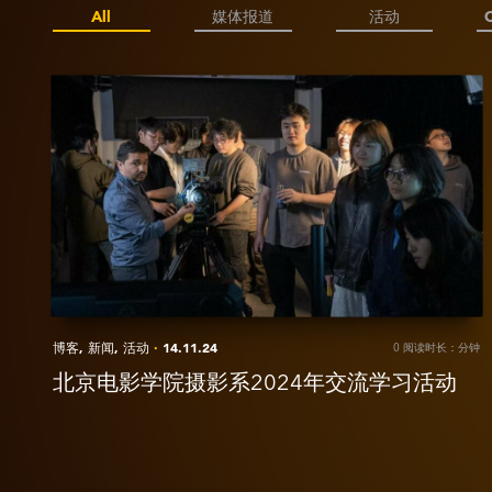
All
媒体报道
活动
View
北
京
电
影
学
院
摄
影
系
博客,
新闻,
活动
·
14.11.24
0 阅读时长：分钟
2024
年
北京电影学院摄影系2024年交流学习活动
交
流
学
习