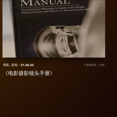
iew
《电
影
摄
影
镜
头
手
册》
博客,
新闻
·
21.02.23
0 阅读时长：分钟
《电影摄影镜头手册》