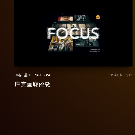
View
活
库
动
克
画
廊
伦
敦
博客,
品牌
·
16.05.24
0 阅读时长：分钟
库克画廊伦敦