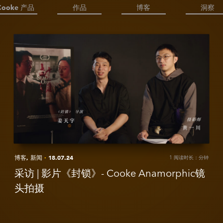
Cooke 产品
作品
博客
洞察
View
V
采
访
|
影
片
-
《封
C
锁》-
Cooke
Anamorphic
博客,
新闻
·
18.07.24
1 阅读时长：分钟
镜
头
采访 | 影片《封锁》- Cooke Anamorphic镜
拍
头拍摄
摄