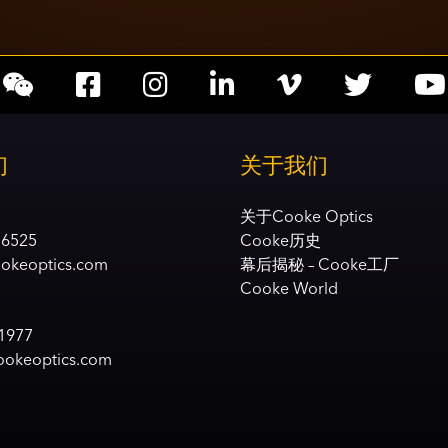
Social
Social
Social
Social
Social
account
account
account
account
accoun
们
关于我们
link
link
link
link
link
关于Cooke Optics
 6525
Cooke历史
ookeoptics.com
幕后揭秘 – Cooke工厂
Cooke World
 1977
okeoptics.com​