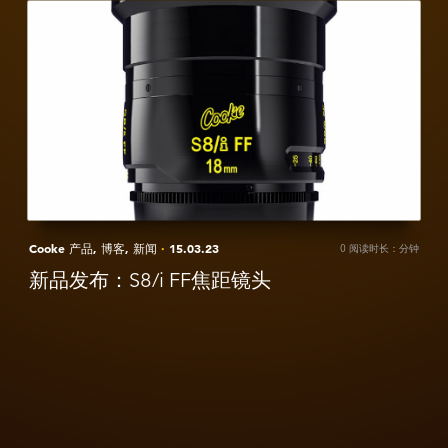
View
V
新
品
发
布：
S8/i
FF
焦
距
镜
Cooke 产品,
博客,
新闻
·
15.03.23
0 阅读时长：分钟
头
新品发布：S8/i FF焦距镜头