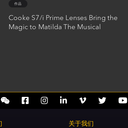
作品
Cooke S7/i Prime Lenses Bring the
Magic to Matilda The Musical
Social
Social
Social
Social
Social
account
account
account
account
accoun
们
关于我们
link
link
link
link
link