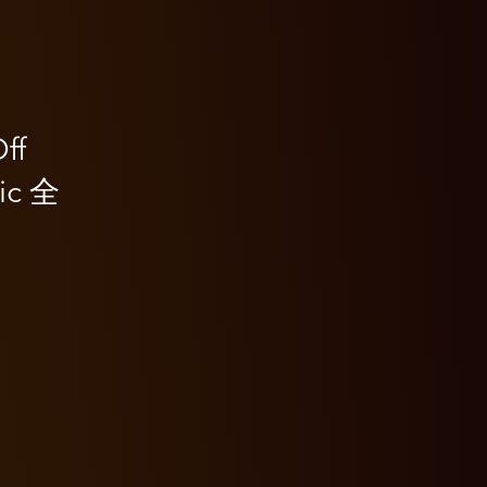
ff
ic 全