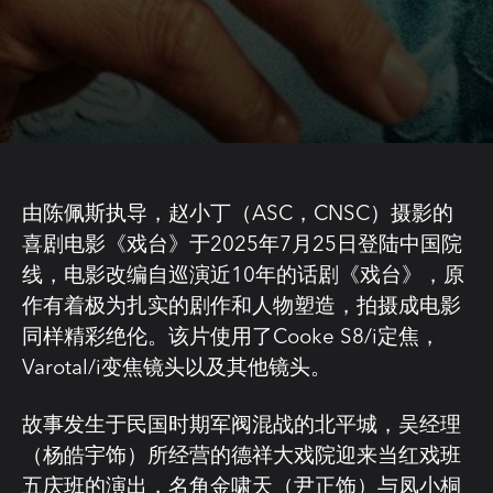
由陈佩斯执导，赵小丁（ASC，CNSC）摄影的
喜剧电影《戏台》于2025年7月25日登陆中国院
线，电影改编自巡演近10年的话剧《戏台》，原
作有着极为扎实的剧作和人物塑造，拍摄成电影
同样精彩绝伦。该片使用了Cooke S8/i定焦，
Varotal/i变焦镜头以及其他镜头。
故事发生于民国时期军阀混战的北平城，吴经理
（杨皓宇饰）所经营的德祥大戏院迎来当红戏班
五庆班的演出，名角金啸天（尹正饰）与凤小桐