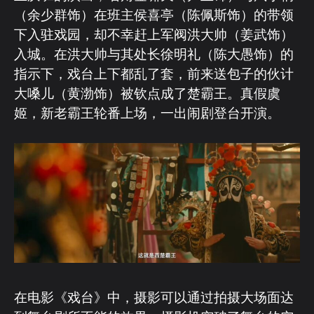
（余少群饰）在班主侯喜亭（陈佩斯饰）的带领
下入驻戏园，却不幸赶上军阀洪大帅（姜武饰）
入城。在洪大帅与其处长徐明礼（陈大愚饰）的
指示下，戏台上下都乱了套，前来送包子的伙计
大嗓儿（黄渤饰）被钦点成了楚霸王。真假虞
姬，新老霸王轮番上场，一出闹剧登台开演。
在电影《戏台》中，摄影可以通过拍摄大场面达