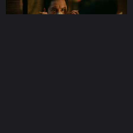
电影《戏台》不仅延续了原作的喜剧特点与讽刺
态度，更借助电影镜头的表现力营造出戏剧化与
电影感并存的氛围，使这部佳作在大银幕焕发生
机的同时，为更多观众带来笑料与深思。
By:
Cooke团队 |
1 阅读时长：分钟
Social
Social
Social
Social
Social
Social
account
account
account
account
account
account
link
link
link
link
link
link
找到我们
联系我们